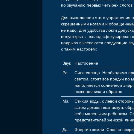
по звучанию первых четырех слогов
Для выполнения этого упражнения 
скрещенными ногами и обращенным
не надо, для удобства локти допуска
полуоткрыты, взгляд сфокусирован 
надрыва выпеваются следующие звук
с таким настроем:
Звук
Настроение
Ра
Сила солнца. Необходимо пре
светом, стоят все предки по 
наполняется солнечной энерг
позвоночника и обратно
Ма
Стихия воды, с левой сторон
затем должен возникнуть об
себя маленьким ребенком. С
представителей женской лин
Да
Энергия земли. Словно незри