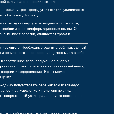
щной силы, наполняющий все тело
я, взятая у трех предыдущих стихий, усиливается
рх, к Великому Космосу
ихию воздуха сверху возвращается поток силы,
 всеобщим энергоинформационным полем. Он
о, вымывает болезни, очищает от травм и
итирующего. Необходимо ощутить себя как единый
о и почувствовать воплощение целого мира в себе
 в собственное тело, полученная энергия
рганизма, поток силы извне начинает ослабевать,
 энергии и оздоровления. В этот момент
й центр
ходимо почувствовать себя как всю вселенную,
дарности за исцеление и полученную силу.
т, напряженный узел в районе пупка постепенно
колько глубоких вдохов и медленных выдохов,