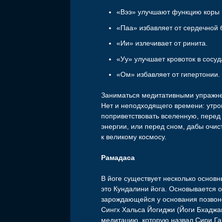
«Вээ» улучшают функцию коры г
«Паа» избавляет от сердечной 
«Ии» излечивает от ринита.
«Уу» улучшает кровоток в сосуд
«Ом» избавляет от гипертонии.
Заниматься медитативными упражне
Нет и неподходящего времени: утро
поприветствовать вселенную, перед
энергии, или перед сном, дабы очис
к великому космосу.
Рамадаса
В йоге существует несколько основ
это Кундалини йога. Основывается о
зарождающейся у основания позвон
Сингх Хальса Йогиджи (Йоги Бхадж
медитацию, которую назвал Сири Га