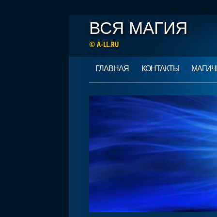
ВСЯ МАГИЯ
© A-LL.RU
Main menu
Skip
ГЛАВНАЯ
КОНТАКТЫ
МАГИЧ
to
content