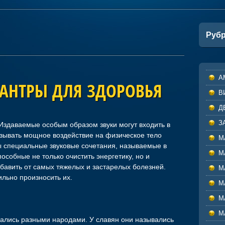
Руб
А
АНТРЫ ДЛЯ ЗДОРОВЬЯ
В
Д
З
здаваемые особым образом звуки могут входить в
азывать мощное воздействие на физическое тело
М
ы специальные звуковые сочетания, называемые в
М
особные не только очистить энергетику, но и
збавить от самых тяжелых и застарелых болезней.
М
льно произносить их.
М
М
М
ались разными народами. У славян они назывались