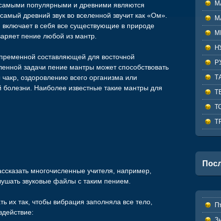
М
 самыми популярными и древними являются
 самый древний звук во вселенной звучит как «Ом».
М
, включает в себя все существующие в природе
М
варяет пение любой из мантр.
Н
непременной составляющей для восточной
Р
вленной задачи пение мантры может способствовать
Т
чакр, оздоровлению всего организма или
й болезни. Наиболее известные такие мантры для
Т
Т
Т
Посл
ассказать многочисленные учителя, например,
ушать звуковые файлы с таким пением.
ть их так, чтобы вибрация заполняла все тело,
П
здействие:
З