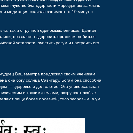
тывая чувство благодарности мирозданию за жизнь
ени медитация сначала занимает от 10 минут с
ьно, так и с группой единомышленников. Данная
алини, позволяет оздоровить организм, добиться
ической усталости, очистить разум и настроить его
й мудрец Вишвамитра предложил своим ученикам
ена она богу солнца Савитару. Богам она способна
дям — здоровье и долголетие. Эта универсальная
физическим и тонкими телами, разрушает любые
делают пищу более полезной, тело здоровым, а ум