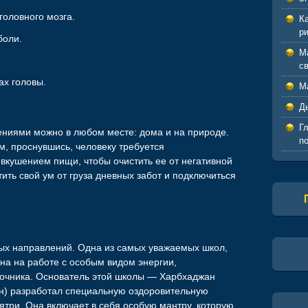
оловного мозга.
К
р
боли.
М
с
ах головы.
М
Д
Г
ниями можно в любом месте: дома и на природе.
п
м, проснувшись, человеку требуется
 вкушением пищи, чтобы очистить ее от негативной
тить свой ум от груза дневных забот и подключиться
ных направлений. Одна из самых уважаемых школ,
на на работе с особым видом энергии,
очника. Основатель этой школы — Харбхаджан
ан) разработал специальную оздоровительную
ятри. Она включает в себя особую мантру, которую