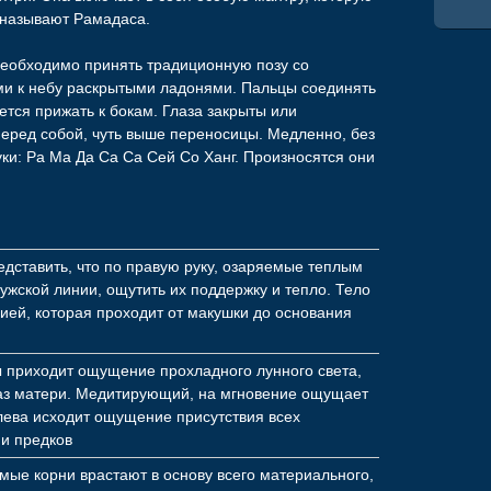
 называют Рамадаса.
необходимо принять традиционную позу со
и к небу раскрытыми ладонями. Пальцы соединять
ется прижать к бокам. Глаза закрыты или
перед собой, чуть выше переносицы. Медленно, без
и: Ра Ма Да Са Са Сей Со Ханг. Произносятся они
дставить, что по правую руку, озаряемые теплым
мужской линии, ощутить их поддержку и тепло. Тело
ией, которая проходит от макушки до основания
ы приходит ощущение прохладного лунного света,
раз матери. Медитирующий, на мгновение ощущает
лева исходит ощущение присутствия всех
ии предков
мые корни врастают в основу всего материального,