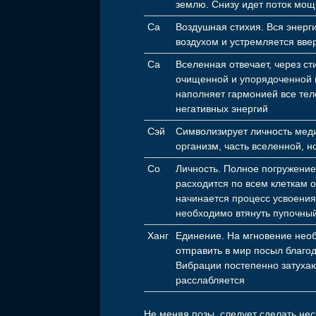
землю. Снизу идет поток мо
Са
Воздушная стихия. Вся энерги
воздухом и устремляется вве
Са
Вселенная отвечает, через ст
очищенной и упорядоченной
наполняет гармонией все тел
негативных энергий
Сэй
Символизирует личность мед
организм, часть вселенной, н
Со
Личность. Полное погружение
расходится по всем клеткам о
начинается процесс усвоения
необходимо втянуть пупочны
Ханг
Единение. На мгновение необ
отправить в мир посыл благо
Вибрации постепенно затухаю
расслабляется
Не меняя позы, следует сделать нес