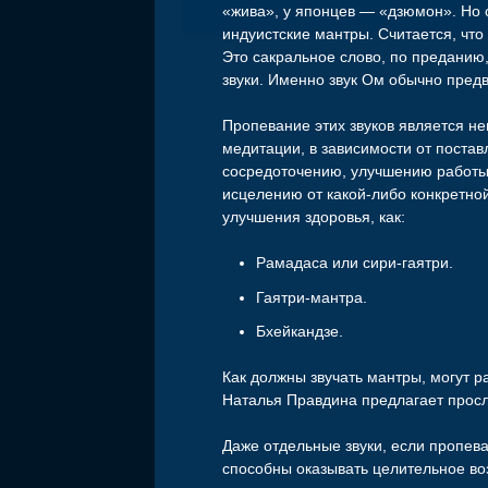
«жива», у японцев — «дзюмон». Но
индуистские мантры. Считается, что
Это сакральное слово, по преданию
звуки. Именно звук Ом обычно пред
Пропевание этих звуков является 
медитации, в зависимости от поста
сосредоточению, улучшению работы 
исцелению от какой-либо конкретно
улучшения здоровья, как:
Рамадаса или сири-гаятри.
Гаятри-мантра.
Бхейкандзе.
Как должны звучать мантры, могут р
Наталья Правдина предлагает просл
Даже отдельные звуки, если пропева
способны оказывать целительное во